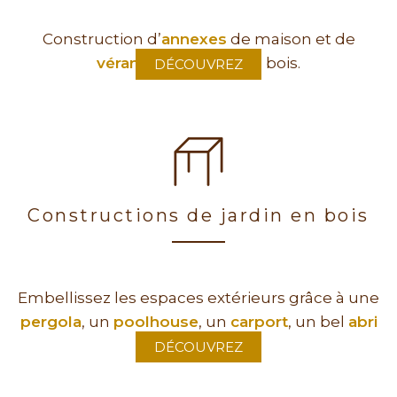
Construction d’
annexes
de maison et de
vérandas
en ossature bois.
DÉCOUVREZ
Constructions de jardin en bois
Embellissez les espaces extérieurs grâce à une
pergola
, un
poolhouse
, un
carport
, un bel
abri
de jardin
!
DÉCOUVREZ