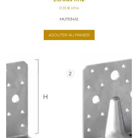
0,13
€
HTVA
MUT93412
AJOUTER AU PANIER