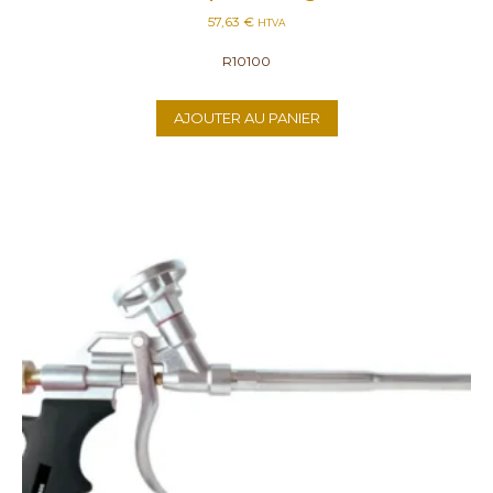
57,63
€
HTVA
R10100
AJOUTER AU PANIER