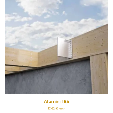
Alumini 185
17,62
€
HTVA