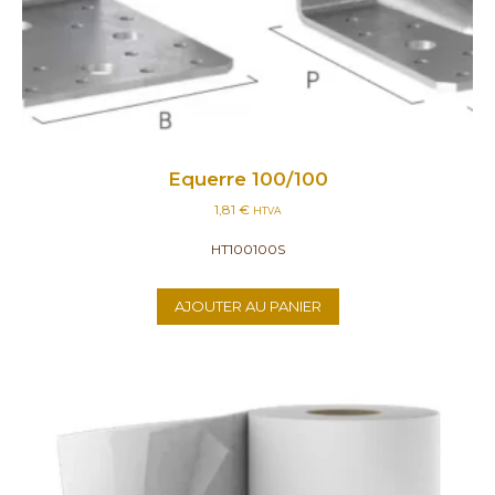
Equerre 100/100
1,81
€
HTVA
HT100100S
AJOUTER AU PANIER