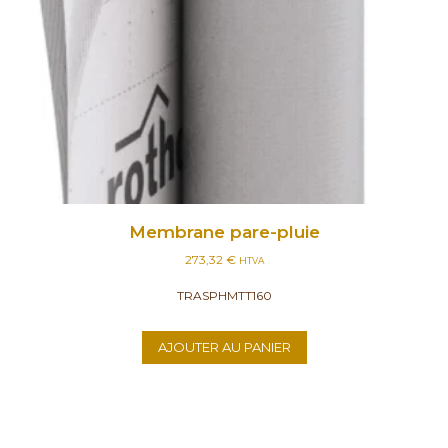
Membrane pare-pluie
273,32
€
HTVA
TRASPHMTT160
AJOUTER AU PANIER