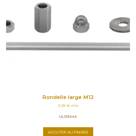
Rondelle large M12
0,39
€
HTVA
ULS13444
AJOUTER AU PANIER