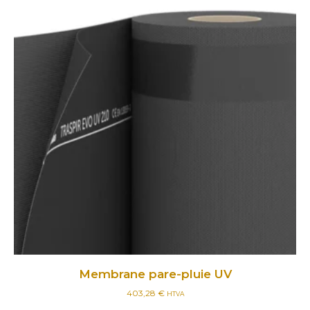
Membrane pare-pluie UV
403,28
€
HTVA