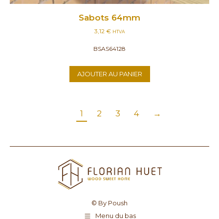
Sabots 64mm
3,12
€
HTVA
BSAS64128
AJOUTER AU PANIER
1
2
3
4
→
© By Poush
Menu du bas