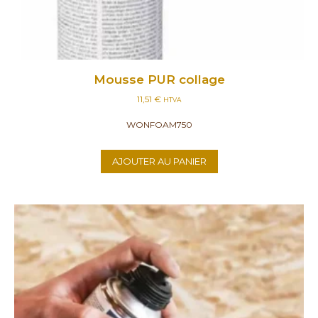
Mousse PUR collage
11,51
€
HTVA
WONFOAM750
AJOUTER AU PANIER