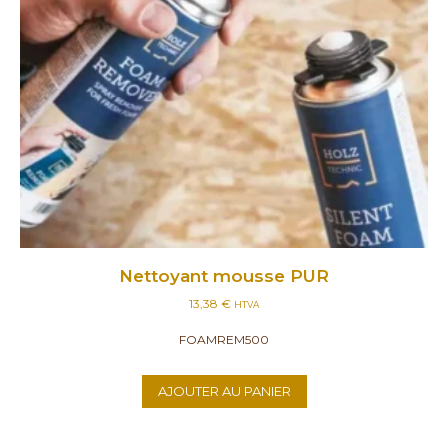
Nettoyant mousse PUR
13,38
€
HTVA
FOAMREM500
AJOUTER AU PANIER