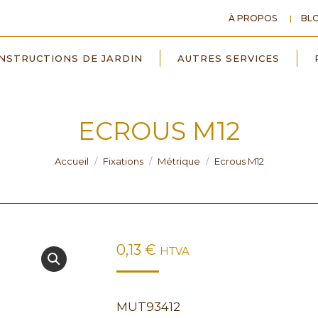
À PROPOS
BL
NSTRUCTIONS DE JARDIN
AUTRES SERVICES
ECROUS M12
Vous êtes ici :
Accueil
Fixations
Métrique
Ecrous M12
0,13
€
HTVA
MUT93412