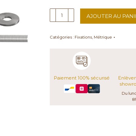
quantité
AJOUTER AU PANI
de
Ecrous
M12
Catégories :
Fixations
,
Métrique
Paiement 100% sécurisé
Enlève
showro
Du lun
8