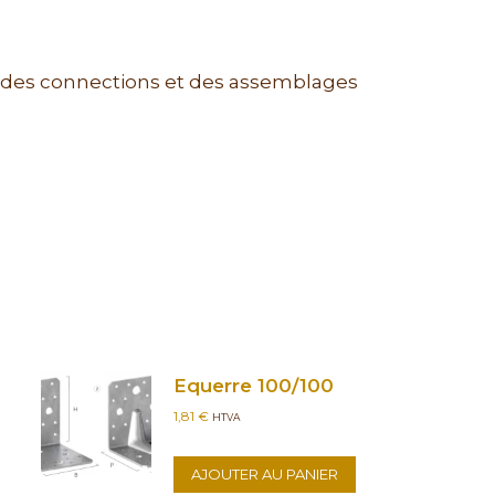
er des connections et des assemblages
Equerre 100/100
1,81
€
HTVA
AJOUTER AU PANIER