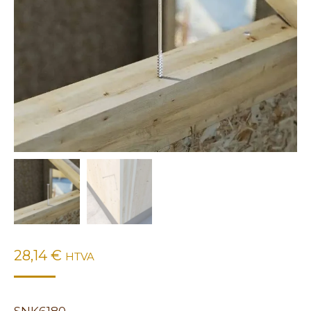
28,14
€
HTVA