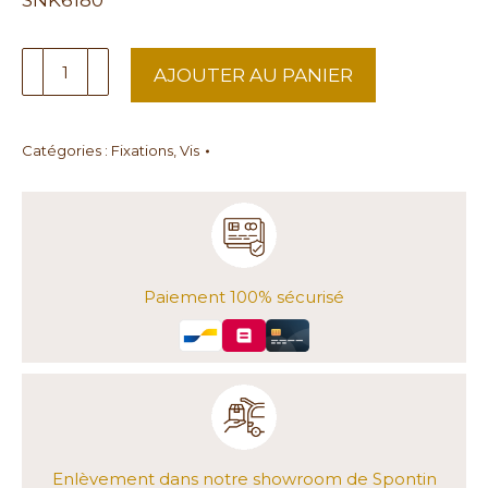
SNK6180
quantité
AJOUTER AU PANIER
de
Vis
à
Catégories :
Fixations
,
Vis
bois
6x180
Paiement 100% sécurisé
Enlèvement dans notre showroom de Spontin