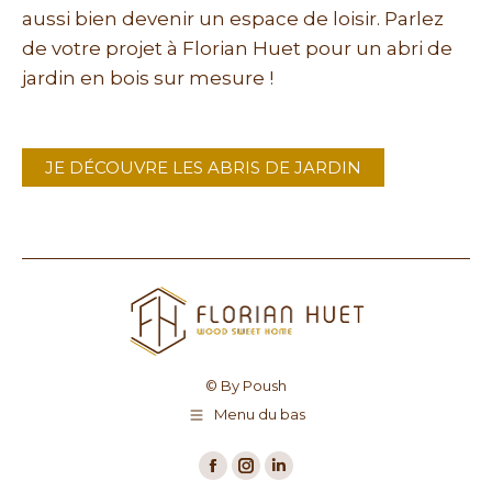
aussi bien devenir un espace de loisir. Parlez
de votre projet à Florian Huet pour un abri de
jardin en bois sur mesure !
JE DÉCOUVRE LES ABRIS DE JARDIN
© By Poush
Menu du bas
Facebook
Instagram
LinkedIn