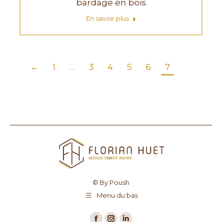
bardage en bois
En savoir plus
←
1
…
3
4
5
6
7
© By Poush
Menu du bas